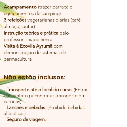
Acampamento
(trazer barraca e
equipamentos de camping)
3 refeições
vegetarianas diárias (café,
almoço, jantar)
Instrução teórica
e prática
pelo
professor Thiago Senra
Visita à Ecovila Ayrumã
co
m
demonstração de sistemas de
permacultura
Não estão inclus
os:
-
Transporte até o local do curso.
(Entrar
em contato p/ contratar transporte ou
caronas)
-
Lanches e bebidas.
(Proibido
bebidas
alcoólicas)
-
Seguro de viagem.