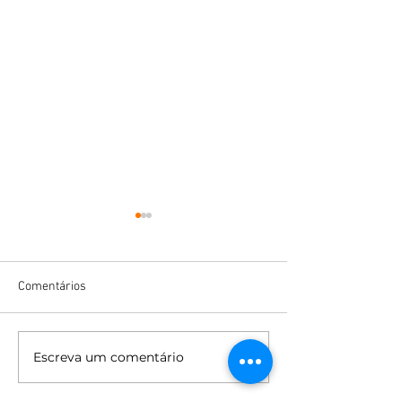
Comentários
Caravana Capivari
Escreva um comentário
Folia de Reis em 
2019