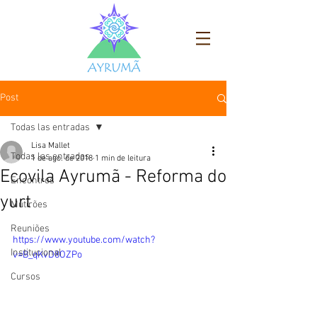
Post
Todas las entradas
Lisa Mallet
Todas las entradas
1 de ago. de 2018
1 min de leitura
Ecovila Ayrumã - Reforma do
Encontros
yurt
Mutirões
Reuniões
https://www.youtube.com/watch?
Institucional
v=B_qKvD8OZPo
Cursos